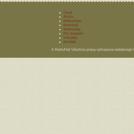
Úvod
Archiv
Retromísta
Retrolidé
Retrodívky
Pro dospělé
Virtuálky
Kontakt
© RetroFotr Všechna práva vyhrazena webdesign