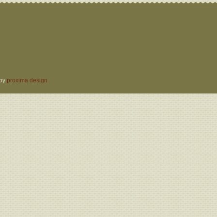
 by
proxima design